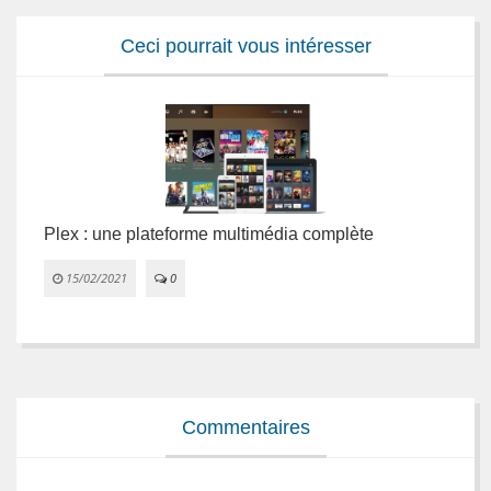
Ceci pourrait vous intéresser
Plex : une plateforme multimédia complète
L
e
15/02/2021
0


Commentaires