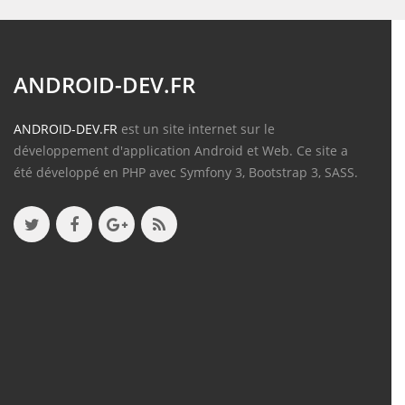
ANDROID-DEV.FR
ANDROID-DEV.FR
est un site internet sur le
développement d'application Android et Web. Ce site a
été développé en PHP avec Symfony 3, Bootstrap 3, SASS.
Contenu
Articles
(388)
Tutos
(18)