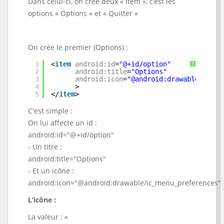
Dans celui-ci, on créé deux « item », c’est les
options « Options » et « Quitter »
On crée le premier (Options) :
1
<
item
android:id
=
"@+id/option"
?
2
android:title
=
"Options"
3
android:icon
=
"@android:drawable/ic_me
4
>
5
</
item
>
C'est simple :
On lui affecte un id :
android:id="@+id/option"
- Un titre :
android:title="Options"
- Et un icône :
android:icon="@android:drawable/ic_menu_preferences"
L’icône :
La valeur : «