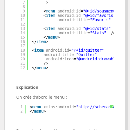
7
>
8
9
<
menu
android:id
=
"@+id/sousmenu"
>
10
<
item
android:id
=
"@+id/favoris"
11
android:title
=
"Favoris"
/>  
12
13
<
item
android:id
=
"@+id/stats"
14
android:title
=
"Stats"
/>
15
</
menu
>
16
</
item
>
17
18
<
item
android:id
=
"@+id/quitter"
19
android:title
=
"Quitter"
20
android:icon
=
"@android:drawable/ic_m
21
/>
22
</
menu
>
Explication
:
On crée d’abord le menu :
1
<
menu
xmlns:android
=
"
http://schemas.android
?
2
</
menu
>