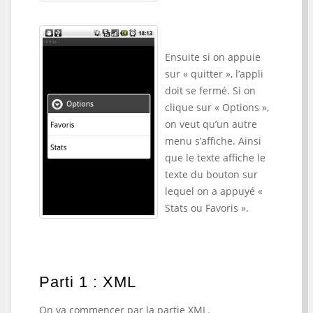
Ensuite si on appuie
sur « quitter », l’appli
doit se fermé. Si on
clique sur « Options »,
on veut qu’un autre
menu s’affiche. Ainsi
que le texte affiche le
texte du bouton sur
lequel on a appuyé «
Stats ou Favoris ».
Parti 1 : XML
On va commencer par la partie XML.