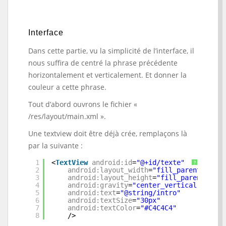
Interface
Dans cette partie, vu la simplicité de l’interface, il
nous suffira de centré la phrase précédente
horizontalement et verticalement. Et donner la
couleur a cette phrase.
Tout d’abord ouvrons le fichier «
/res/layout/main.xml ».
Une textview doit être déjà crée, remplaçons là
par la suivante :
1
<
TextView
android:id
=
"@+id/texte"
?
2
android:layout_width
=
"fill_parent"
3
android:layout_height
=
"fill_parent"
4
android:gravity
=
"center_vertical|center
5
android:text
=
"@string/intro"
6
android:textSize
=
"30px"
7
android:textColor
=
"#C4C4C4"
8
/>