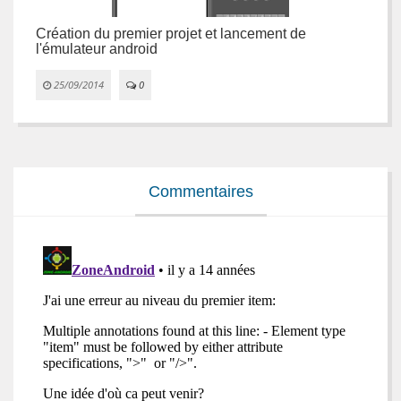
Création du premier projet et lancement de
P
l'émulateur android
c


25/09/2014
0
Commentaires