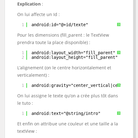
Explication
:
On lui affecte un Id :
1
android:id="@+id/texte"  
?
Pour les dimensions (fill_parent : le TextView
prendra toute la place disponible) :
1
android:layout_width="fill_parent" 
?
2
android:layout_height="fill_parent" 
L’alignement (on le centre horizontalement et
verticalement) :
1
android:gravity="center_vertical|center_hor
?
On lui assigne le texte qu’on a crée plus tôt dans
le tuto :
1
android:text="@string/intro"
?
Et enfin on attribue une couleur et une taille a la
textView :