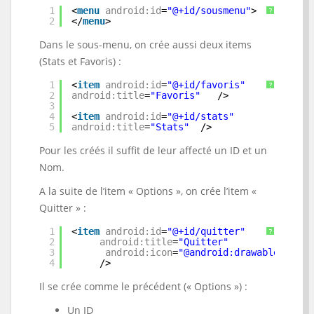
1
<
menu
android:id
=
"@+id/sousmenu"
>
?
2
</
menu
>
Dans le sous-menu, on crée aussi deux items
(Stats et Favoris) :
1
<
item
android:id
=
"@+id/favoris"
?
2
android:title
=
"Favoris"
/> 
3
4
<
item
android:id
=
"@+id/stats"
5
android:title
=
"Stats"
/>
Pour les créés il suffit de leur affecté un ID et un
Nom.
A la suite de l’item « Options », on crée l’item «
Quitter » :
1
<
item
android:id
=
"@+id/quitter"
?
2
android:title
=
"Quitter"
3
android:icon
=
"@android:drawable/ic_me
4
/>
Il se crée comme le précédent (« Options ») :
Un ID