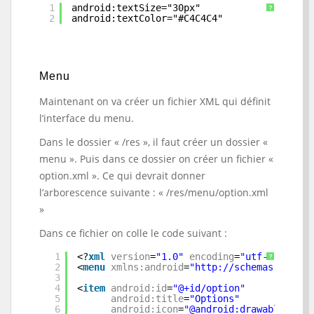
1
android:textSize="30px"
?
2
android:textColor="#C4C4C4"
Menu
Maintenant on va créer un fichier XML qui définit
l’interface du menu.
Dans le dossier « /res », il faut créer un dossier «
menu ». Puis dans ce dossier on créer un fichier «
option.xml ». Ce qui devrait donner
l’arborescence suivante : « /res/menu/option.xml
»
Dans ce fichier on colle le code suivant :
1
<?
xml
version
=
"1.0"
encoding
=
"utf-8"
?>
?
2
<
menu
xmlns:android
=
"
http://schemas.androi
3
4
<
item
android:id
=
"@+id/option"
5
android:title
=
"Options"
6
android:icon
=
"@android:drawable/ic_m