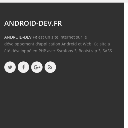
ANDROID-DEV.FR
ANDROID-DEV.FR
est un site internet sur le
développement d'application Android et Web. Ce site a
été développé en PHP avec Symfony 3, Bootstrap 3, SASS.
Contenu
Articles
(388)
Tutos
(18)