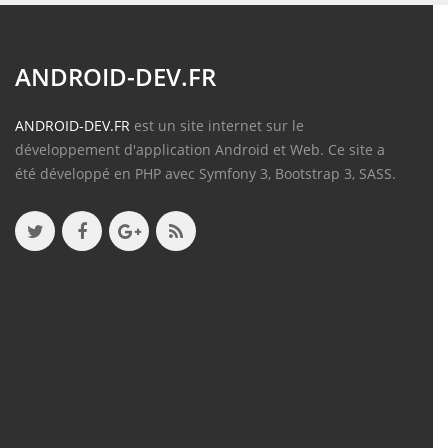
ANDROID-DEV.FR
ANDROID-DEV.FR
est un site internet sur le
développement d'application Android et Web. Ce site a
été développé en PHP avec Symfony 3, Bootstrap 3, SASS.
Contenu
Articles
(388)
Tutos
(18)