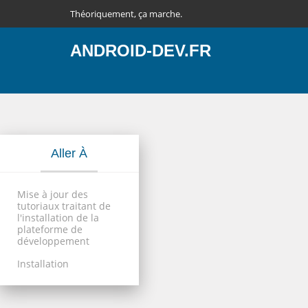
Théoriquement, ça marche.
ANDROID-DEV.FR
Aller À
Mise à jour des
tutoriaux traitant de
l'installation de la
plateforme de
développement
Installation