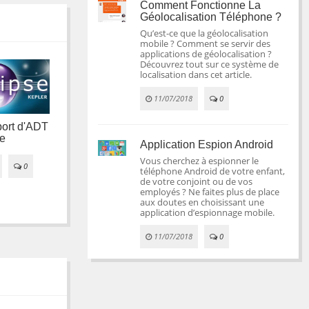
Comment Fonctionne La
Géolocalisation Téléphone ?
Qu’est-ce que la géolocalisation
mobile ? Comment se servir des
applications de géolocalisation ?
Découvrez tout sur ce système de
localisation dans cet article.
11/07/2018
0
port d'ADT
se
Developer Console :
Android Support
Application Espion Android
nouveaux outils pour
Library passe en
Vous cherchez à espionner le
suivre ses avis
version 23.2
0
téléphone Android de votre enfant,
de votre conjoint ou de vos

employés ? Ne faites plus de place
14/03/2016
0
08/03/2016
0
aux doutes en choisissant une
application d’espionnage mobile.
11/07/2018
0