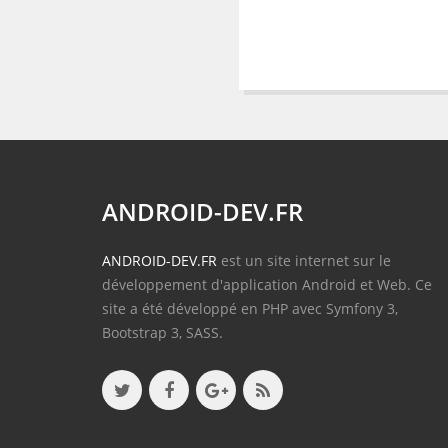
ANDROID-DEV.FR
ANDROID-DEV.FR
est un site internet sur le
développement d'application Android et Web. Ce
site a été développé en PHP avec Symfony 3,
Bootstrap 3, SASS.