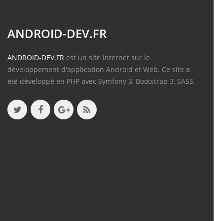
ANDROID-DEV.FR
ANDROID-DEV.FR
est un site internet sur le
développement d'application Android et Web. Ce site a
été développé en PHP avec Symfony 3, Bootstrap 3, SASS.
Contenu
Articles
(388)
Tutos
(18)
Projets
(8)