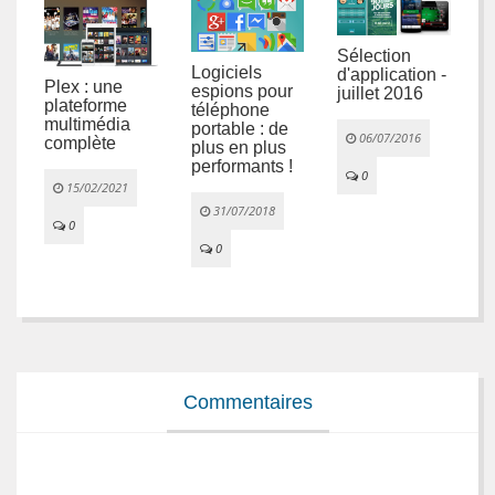
Sélection
J
Logiciels
d'application -
Plex : une
c
espions pour
juillet 2016
plateforme
A
téléphone
multimédia
portable : de
06/07/2016
complète
plus en plus
performants !
0
15/02/2021
31/07/2018
0
0


Commentaires