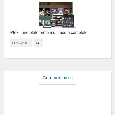
Plex : une plateforme multimédia complète
L
e
15/02/2021
0


Commentaires