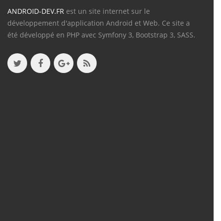
ANDROID-DEV.FR
est un site internet sur le
développement d'application Android et Web. Ce site a
été développé en PHP avec Symfony 3, Bootstrap 3, SASS.
Contenu
Articles
(388)
Tutos
(18)
Projets
(8)
Les + Vus