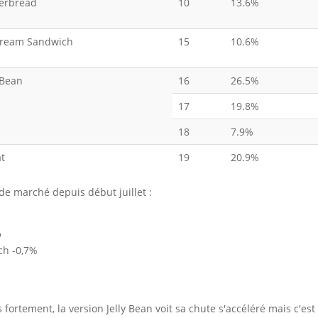
erbread
10
13.6%
Cream Sandwich
15
10.6%
 Bean
16
26.5%
17
19.8%
18
7.9%
at
19
20.9%
de marché depuis début juillet :
%
ch -0,7%
 fortement, la version Jelly Bean voit sa chute s'accéléré mais c'est