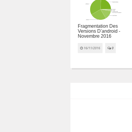
 des
Fragmentation des
Fragmentation Des
roid -
versions d'Android -
Versions D'android -
5
novembre 2015
Novembre 2016
0
09/11/2015
0
16/11/2016
0
