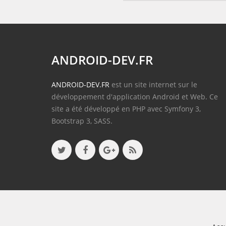
ANDROID-DEV.FR
ANDROID-DEV.FR
est un site internet sur le
développement d'application Android et Web. Ce
site a été développé en PHP avec Symfony 3,
Bootstrap 3, SASS.