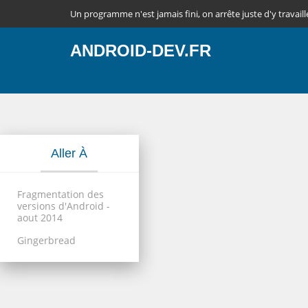
Un programme n'est jamais fini, on arrête juste d'y travaill
ANDROID-DEV.FR
Aller À
Fragmentation des
versions d'Android -
aout 2014
Gingerbread