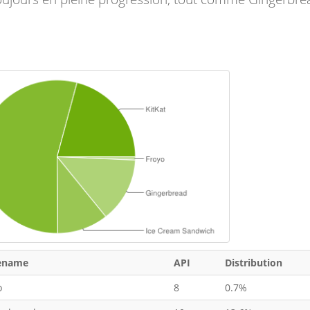
ename
API
Distribution
o
8
0.7%