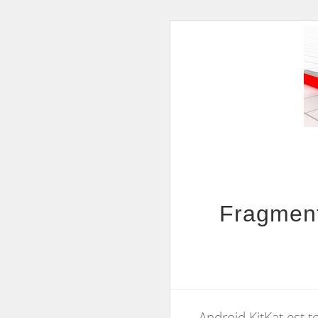
Fragment
Android KitKat est 