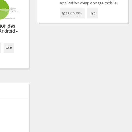
application d’espionnage mobile.
11/07/2018
0
ion des
Fragmentation des
Fragmentation des
Android -
versions d'Android -
versions d'Android -
février 2016
janvier 2016
0
08/02/2016
0
12/01/2016
0
