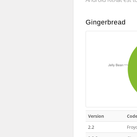
Gingerbread
Version
Cod
2.2
Froy