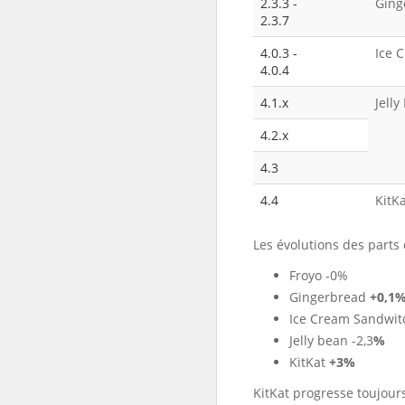
2.3.3 -
Ging
2.3.7
4.0.3 -
Ice 
4.0.4
4.1.x
Jelly
4.2.x
4.3
4.4
KitK
Les évolutions des parts 
Froyo -0%
Gingerbread
+0,1
Ice Cream Sandwit
Jelly bean -2,3
%
KitKat
+3%
KitKat progresse toujours