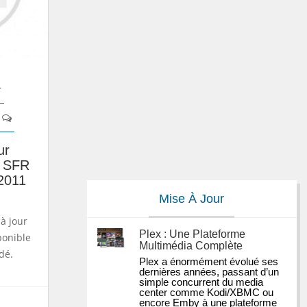
r
ur
z SFR
2011
Mise À Jour
à jour
Plex : Une Plateforme
ponible
Multimédia Complète
dé.
Plex a énormément évolué ses 
dernières années, passant d’un 
simple concurrent du media 
center comme Kodi/XBMC ou 
encore Emby à une plateforme 