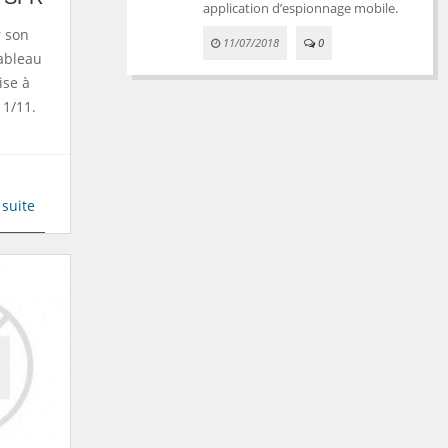
application d’espionnage mobile.
r son
11/07/2018
0
ableau
ise à
11/11.
 suite