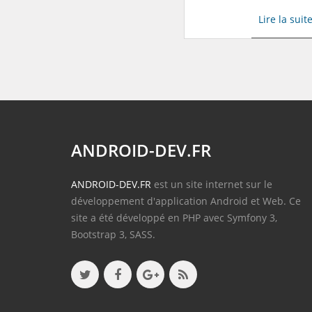
Lire la suit
ANDROID-DEV.FR
ANDROID-DEV.FR
est un site internet sur le
développement d'application Android et Web. Ce
site a été développé en PHP avec Symfony 3,
Bootstrap 3, SASS.