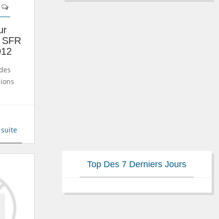
ur
z SFR
012
 des
sions
 suite
Top Des 7 Derniers Jours