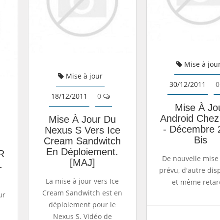
Mise à jou
Mise à jour
30/12/2011
0
18/12/2011
0
Mise À Jo
Android Che
Mise À Jour Du
- Décembre 
Nexus S Vers Ice
Bis
Cream Sandwitch
En Déploiement.
R
De nouvelle mise 
[MAJ]
1
prévu, d'autre dis
La mise à jour vers Ice
et même retar
Cream Sandwitch est en
ur
déploiement pour le
Nexus S. Vidéo de