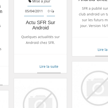
Mise à jour
s
SFR a publié su
am
05/04/2011
0
club android un t
]
sur les futurs m
Actu SFR Sur
s
jour. Version 16/
Android
Quelques actualités sur
Android chez SFR.
s
Lire la
Lire la suite
e