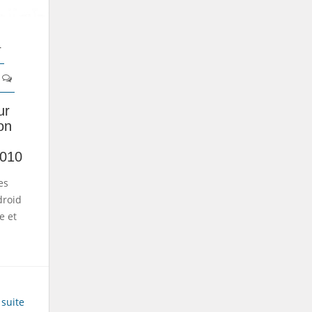
r
ur
on
010
es
droid
e et
 suite