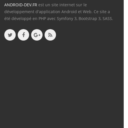
ANDROID-DEV.FR
est un site internet sur le
développement d'application Android et Web. Ce site a
été développé en PHP avec Symfony 3, Bootstrap 3, SASS.
Contenu
Articles
(388)
Tutos
(18)
Projets
(8)
Les + Vus