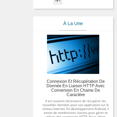
0
À La Une
Connexion Et Récupération De
Donnée En Liaison HTTP Avec
Conversion En Chaine De
Caractère
Il est souvent nécessaire de récupérer les
nouvelles données pour son application sur le
réséau Internet. En développement Android, il
existe de nombreuses classes pour gérer et
utiliser des connexions HTTP. Nous allons