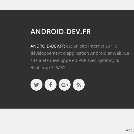
ANDROID-DEV.FR
ANDROID-DEV.FR
est un site internet sur le
développement d'application Android et Web. Ce
site a été développé en PHP avec Symfony 3,
Bootstrap 3, SASS.
Accu