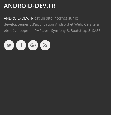
ANDROID-DEV.FR
ANDROID-DEV.FR
est un site internet sur le
développement d'application Android et Web. Ce site a
été développé en PHP avec Symfony 3, Bootstrap 3, SASS.
Contenu
Articles
(388)
Tutos
(18)
Projets
(8)