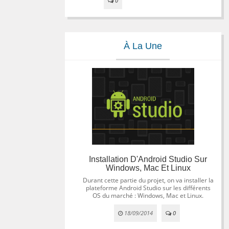
0
À La Une
Installation D'Android Studio Sur
Windows, Mac Et Linux
Durant cette partie du projet, on va installer la
plateforme Android Studio sur les différents
OS du marché : Windows, Mac et Linux.
18/09/2014
0