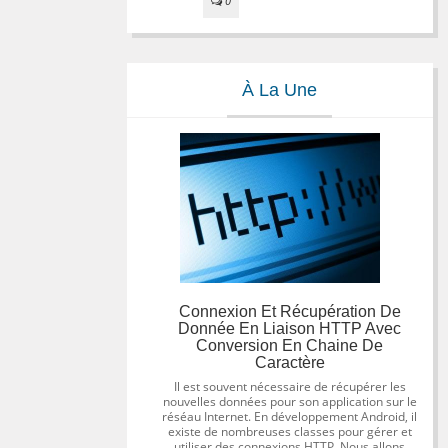
0
À La Une
Connexion Et Récupération De
Donnée En Liaison HTTP Avec
Conversion En Chaine De
Caractère
Il est souvent nécessaire de récupérer les
nouvelles données pour son application sur le
réséau Internet. En développement Android, il
existe de nombreuses classes pour gérer et
utiliser des connexions HTTP. Nous allons