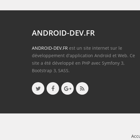
ANDROID-DEV.FR
ANDROID-DEV.FR
est un site internet sur le
développement d'application Android et Web. Ce
site a été développé en PHP avec Symfony 3,
Bootstrap 3, SASS.
Accu