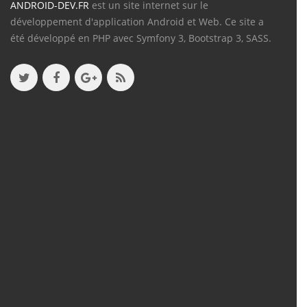
ANDROID-DEV.FR
est un site internet sur le
développement d'application Android et Web. Ce site a
été développé en PHP avec Symfony 3, Bootstrap 3, SASS.
Contenu
Articles
(388)
Tutos
(18)
Projets
(8)
Les + Vus